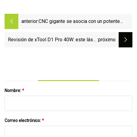
anterior:
CNC gigante se asocia con un potente
diodo láser
Revisión de xTool D1 Pro 40W: este láser
:próximo
de diodo de 40W es realmente potente
Nombre:
*
Correo electrónico:
*