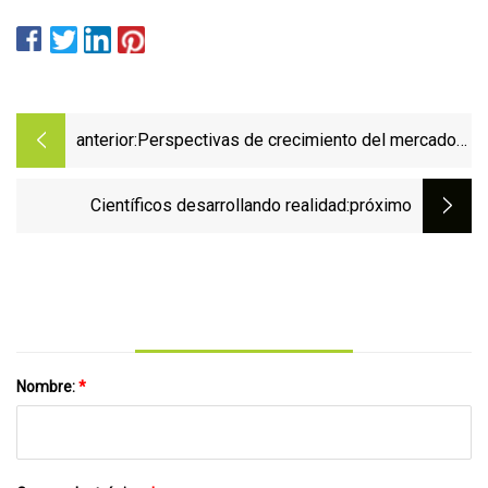
anterior:
Perspectivas de crecimiento del mercado
de soldadura láser: 6,9% CAGR y US$
5.387,0 millones estimados para 2032
Científicos desarrollando realidad
:próximo
Nombre:
*