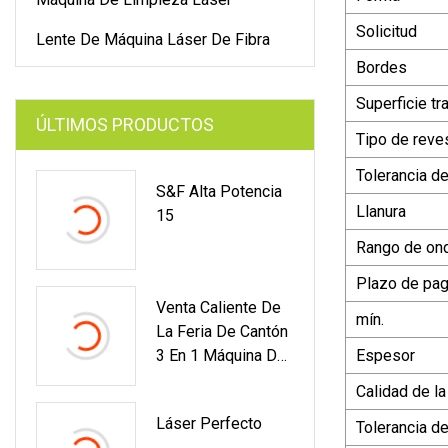
Solicitud
Lente De Máquina Láser De Fibra
Bordes
Superficie tr
ÚLTIMOS PRODUCTOS
Tipo de reve
Tolerancia de
S&F Alta Potencia
Llanura
15
Rango de on
Plazo de pa
Venta Caliente De
mín.
La Feria De Cantón
3 En 1 Máquina De
Espesor
Limpieza Láser De
Calidad de la
Fibra De Mano Para
Láser Perfecto
Corte Y Limpieza
Tolerancia d