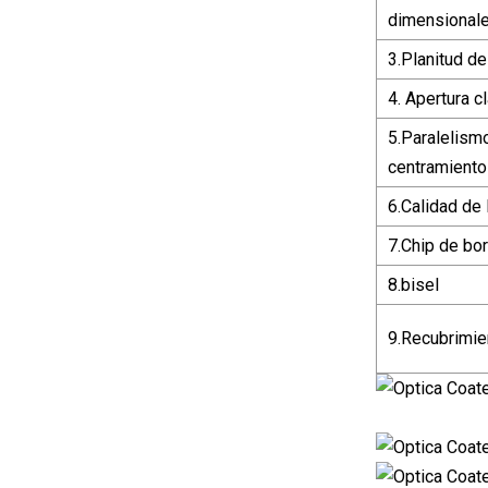
dimensional
3.Planitud de
4. Apertura c
5.Paralelism
centramiento
6.Calidad de 
7.Chip de bo
8.bisel
9.Recubrimie