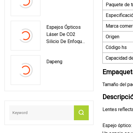
De Soldadura
Paquete de t
Especificaci
Marca comerc
Espejos Ópticos
Láser De CO2
Origen
Silicio De Enfoque
Código hs
Láser Para
Máquina De Corte
Capacidad de
Dapeng
Por Láser
Empaqueta
Tamaño del pa
Descripci
Lentes reflect
Espejo óptico: