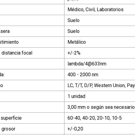
Médico, Civil, Laboratorios
Suelo
asera
Suelo
stimiento
Metálico
 distancia focal
+/-2%
lambda/
4@633nm
da
400 - 2000 nm
go
LC, T/T, D/P, Western Union, P
1 unidad
3,00 mm o según sea necesario
 superficie
60-40, 40-20, 20-10, 10-5
e grosor
+/-0,20