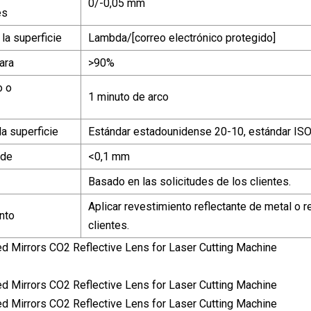
0/-0,05 mm
es
 la superficie
Lambda/[correo electrónico protegido]
lara
>90%
o o
1 minuto de arco
la superficie
Estándar estadounidense 20-10, estándar IS
rde
<0,1 mm
Basado en las solicitudes de los clientes.
Aplicar revestimiento reflectante de metal o r
nto
clientes.