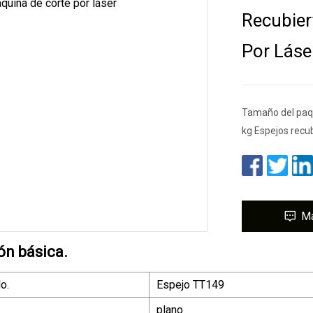
Recubier
Por Láse
Tamaño del paqu
kg Espejos recub
M
ón básica.
o.
Espejo TT149
plano