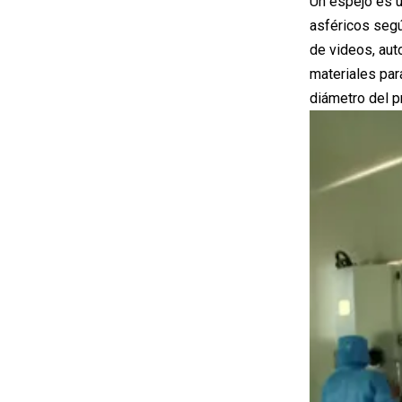
Un espejo es u
asféricos segú
de videos, aut
materiales para
diámetro del p