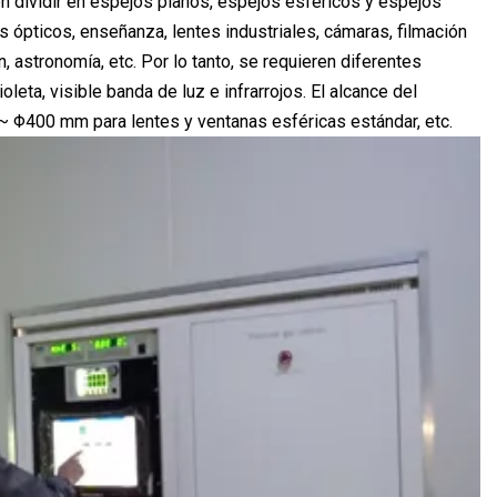
en dividir en espejos planos, espejos esféricos y espejos
ópticos, enseñanza, lentes industriales, cámaras, filmación
 astronomía, etc. Por lo tanto, se requieren diferentes
leta, visible banda de luz e infrarrojos. El alcance del
 Φ400 mm para lentes y ventanas esféricas estándar, etc.