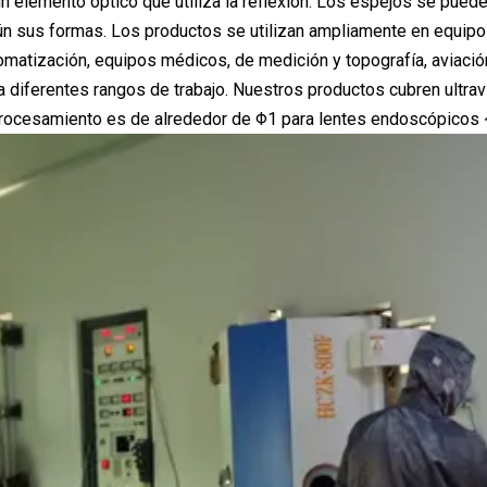
n elemento óptico que utiliza la reflexión. Los espejos se pued
n sus formas. Los productos se utilizan ampliamente en equipos 
omatización, equipos médicos, de medición y topografía, aviación,
 diferentes rangos de trabajo. Nuestros productos cubren ultravio
rocesamiento es de alrededor de Φ1 para lentes endoscópicos ~