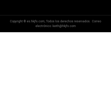
Copyright © es.hkjfs.com, Todos los derechos reservados. Correo
electrónico:
keith@hkjfs.com