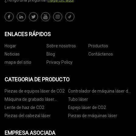
¿Tengo una pregunta?
Haga clic aquí
ENLACES RÁPIDOS
Hogar
Sobre nosotros
Productos
Noticias
Blog
Contáctenos
mapa del sitio
Privacy Policy
CATEGORIA DE PRODUCTO
Piezas de equipos láser de CO2
Controlador de máquina láser de
CO2
Máquina de grabado láser
Tubo láser
portátil
Lente de haz de CO2
Espejo láser de CO2
Piezas del cabezal láser
Piezas de máquinas láser
EMPRESA ASOCIADA