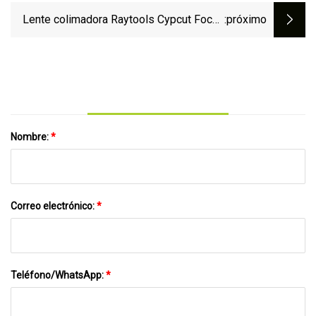
cortadora láser de fibra
Lente colimadora Raytools Cypcut Focus
:próximo
para máquina láser de fibra Bt240, D30
Cl100
Nombre:
*
Correo electrónico:
*
Teléfono/WhatsApp:
*