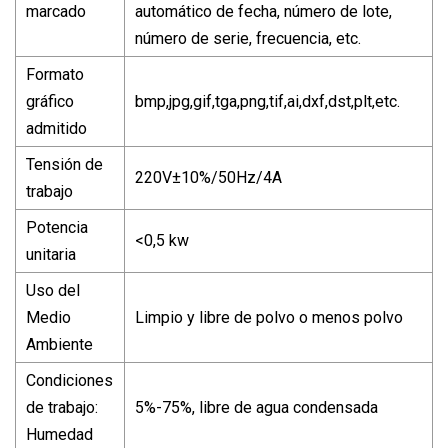
marcado
automático de fecha, número de lote,
número de serie, frecuencia, etc.
Formato
gráfico
bmp,jpg,gif,tga,png,tif,ai,dxf,dst,plt,etc.
admitido
Tensión de
220V±10%/50Hz/4A
trabajo
Potencia
<0,5 kw
unitaria
Uso del
Medio
Limpio y libre de polvo o menos polvo
Ambiente
Condiciones
de trabajo:
5%-75%, libre de agua condensada
Humedad