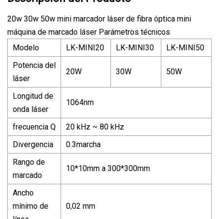
20w 30w 50w mini marcador láser de fibra óptica mini
máquina de marcado láser Parámetros técnicos
Modelo
LK-MINI20
LK-MINI30
LK-MINI50
Potencia del
20W
30W
50W
láser
Longitud de
1064nm
onda láser
frecuencia Q
20 kHz ~ 80 kHz
Divergencia
0.3marcha
Rango de
10*10mm a 300*300mm
marcado
Ancho
mínimo de
0,02 mm