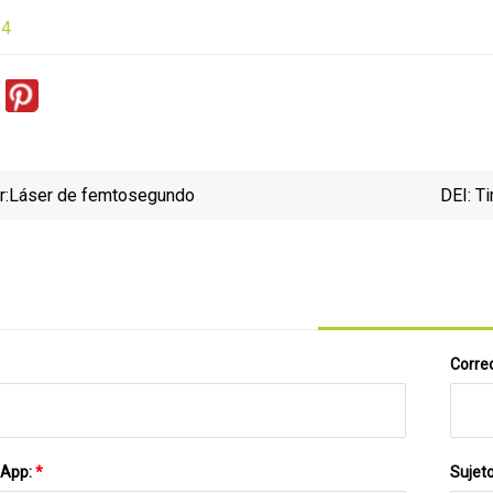
24
r:
Láser de femtosegundo
DEI: T
Correo
sApp:
*
Sujet