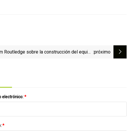
im Routledge sobre la construcción del equipo
:próximo
de Eurovisión
 electrónico:
*
o:
*