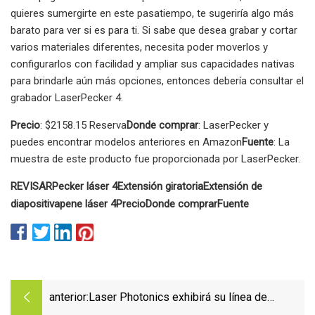
quieres sumergirte en este pasatiempo, te sugeriría algo más
barato para ver si es para ti. Si sabe que desea grabar y cortar
varios materiales diferentes, necesita poder moverlos y
configurarlos con facilidad y ampliar sus capacidades nativas
para brindarle aún más opciones, entonces debería consultar el
grabador LaserPecker 4.
Precio
: $2158.15 Reserva
Donde comprar
: LaserPecker y
puedes encontrar modelos anteriores en Amazon
Fuente
: La
muestra de este producto fue proporcionada por LaserPecker.
REVISAR
Pecker láser 4
Extensión giratoria
Extensión de
diapositiva
pene láser 4
Precio
Donde comprar
Fuente
anterior:
Laser Photonics exhibirá su línea de