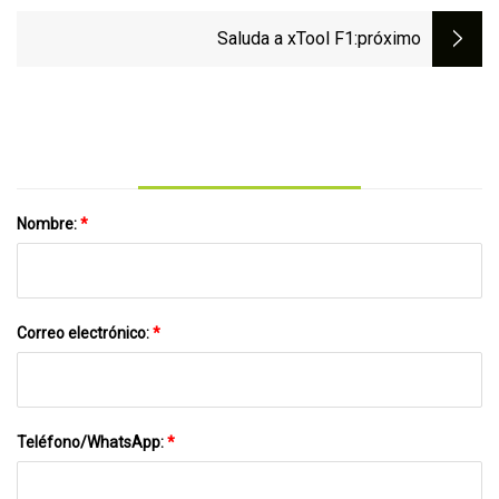
soluciones láser industriales en la próxima
exposición FABTECH Chicago
Saluda a xTool F1
:próximo
Nombre:
*
Correo electrónico:
*
Teléfono/WhatsApp:
*